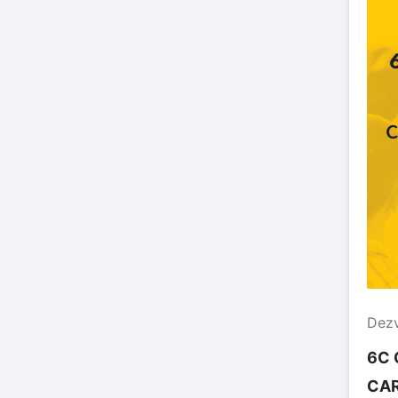
Dezv
6C C
CAR