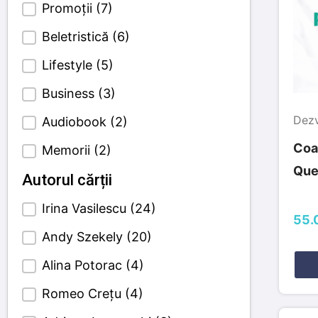
Promoții
(7)
Beletristică
(6)
Lifestyle
(5)
Business
(3)
Dezv
Audiobook
(2)
Coac
Memorii
(2)
Que
Autorul cărții
Irina Vasilescu
(24)
Author Cetagori
55.0
Andy Szekely
(20)
Alina Potorac
(4)
Romeo Crețu
(4)