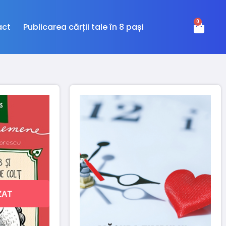
0
act
Publicarea cărții tale în 8 pași
ZAT