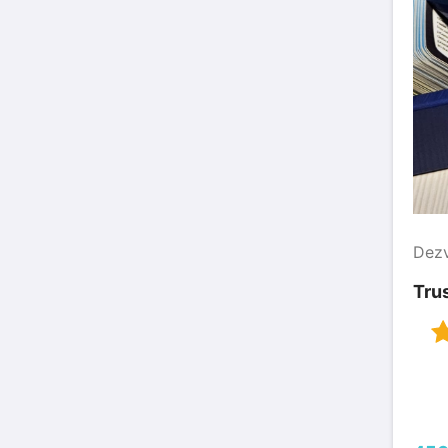
Dezv
Tru
2 