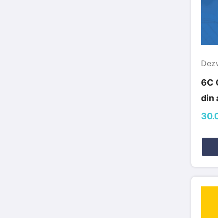
Dezv
6C 
din
30.0