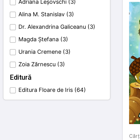
Adriana Leșovschi
(3)
Alina M. Stanislav
(3)
Dr. Alexandrina Galiceanu
(3)
Magda Ștefana
(3)
Urania Cremene
(3)
Zoia Zărnescu
(3)
Editură
Editura Floare de Iris
(64)
Book's publisher
Cărț