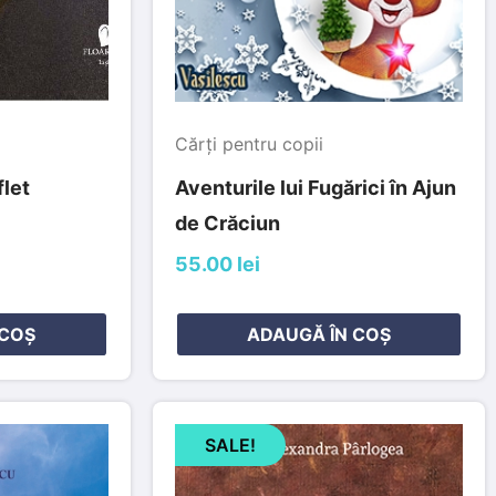
Cărți pentru copii
flet
Aventurile lui Fugărici în Ajun
de Crăciun
55.00 lei
 COȘ
ADAUGĂ ÎN COȘ
SALE!