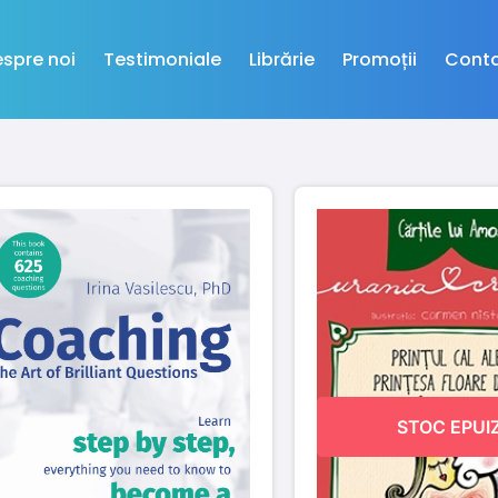
spre noi
Testimoniale
Librărie
Promoții
Cont
STOC EPUI