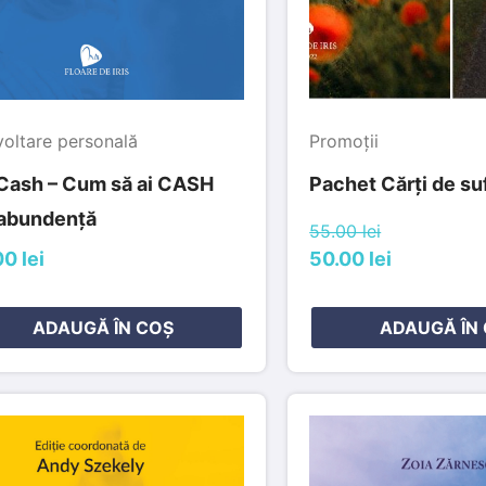
oltare personală
Promoții
Cash – Cum să ai CASH
Pachet Cărți de su
 abundență
55.00 lei
0 lei
50.00 lei
ADAUGĂ ÎN COȘ
ADAUGĂ ÎN