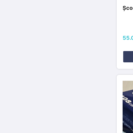
Școa
55.0