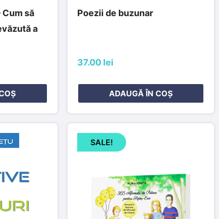
– Cum să
Poezii de buzunar
evăzută a
37.00 lei
 COȘ
ADAUGĂ ÎN COȘ
SALE!