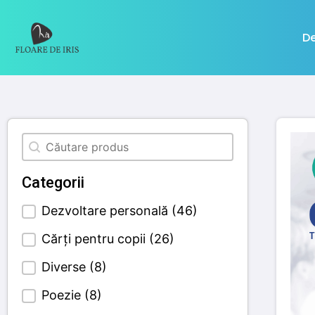
De
Căutare
Search content
Categorii
Dezvoltare personală
(46)
Categories Filter
Cărți pentru copii
(26)
Diverse
(8)
Poezie
(8)