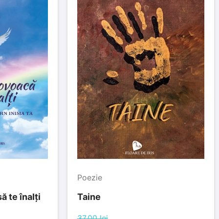
Poezie
ă te înalți
Taine
37.00 lei