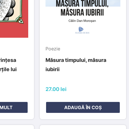
Poezie
rințesa
Măsura timpului, măsura
țile lui
iubirii
27.00 lei
 MULT
ADAUGĂ ÎN COȘ