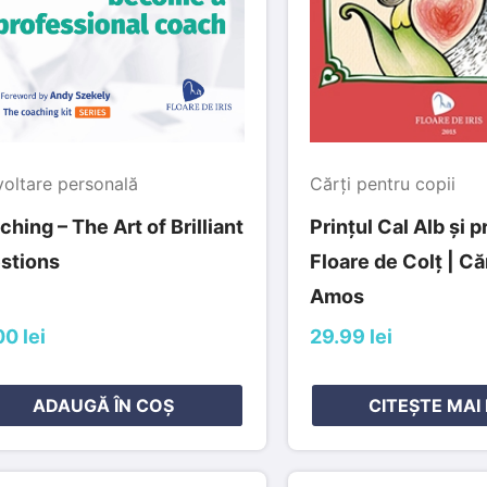
oltare personală
Cărți pentru copii
hing – The Art of Brilliant
Prințul Cal Alb și p
stions
Floare de Colț | Căr
Amos
0 lei
29.99 lei
ADAUGĂ ÎN COȘ
CITEȘTE MAI