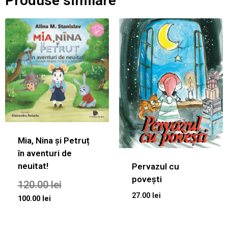
Produse similare
Mia, Nina și Petruț
în aventuri de
neuitat!
Pervazul cu
povești
120.00
lei
27.00
lei
100.00
lei