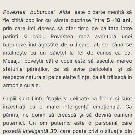
Povestea buburuzei Aida
este o carte menită să
fie citită copiilor cu vârste cuprinse între
5 -10 ani
,
prin care îmi doresc să ofer timp de calitate între
parinți si copii. Povestea redă aventura unei
buburuze îndrăgostite de o floare, atunci când se
întâlnește cu un băiețel la fel de curios ca ea.
Mesajul poveștii către copii este să asculte mereu
sfaturile părinților, ca să evite pericolele, și să
respecte natura și pe celelalte ființe, ca să trăiască în
armonie cu ele.
Copiii sunt ființe fragile și delicate ca florile și sunt
înzestrați cu o mare inteligență emoțională. Ca
părinți, ne dorim să crească și să devină oameni
puternici. Un om puternic este o persoană care
posedă
Inteligență 3D,
care poate privi o situație din