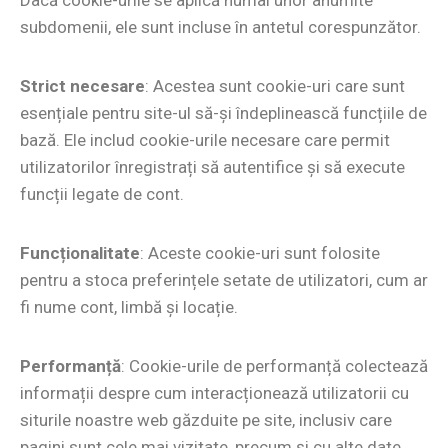
Dacă cookie-urile se aplică numai unor anumite
subdomenii, ele sunt incluse în antetul corespunzător.
Strict necesare
: Acestea sunt cookie-uri care sunt
esențiale pentru site-ul să-și îndeplinească funcțiile de
bază. Ele includ cookie-urile necesare care permit
utilizatorilor înregistrați să autentifice și să execute
funcții legate de cont.
Funcționalitate
: Aceste cookie-uri sunt folosite
pentru a stoca preferințele setate de utilizatori, cum ar
fi nume cont, limbă și locație.
Performanță
: Cookie-urile de performanță colectează
informații despre cum interacționează utilizatorii cu
siturile noastre web găzduite pe site, inclusiv care
pagini sunt cele mai vizitate, precum și cu alte date