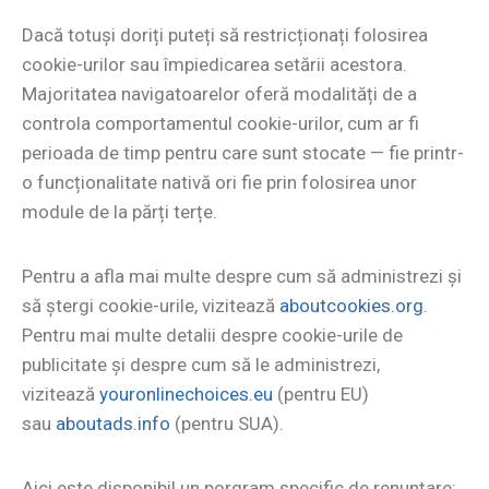
Dacă totuși doriți puteți să restricționați folosirea
cookie-urilor sau împiedicarea setării acestora.
Majoritatea navigatoarelor oferă modalități de a
controla comportamentul cookie-urilor, cum ar fi
perioada de timp pentru care sunt stocate — fie printr-
o funcționalitate nativă ori fie prin folosirea unor
module de la părți terțe.
Pentru a afla mai multe despre cum să administrezi și
să ștergi cookie-urile, vizitează
aboutcookies.org
.
Pentru mai multe detalii despre cookie-urile de
publicitate și despre cum să le administrezi,
vizitează
youronlinechoices.eu
(pentru EU)
sau
aboutads.info
(pentru SUA).
Aici este disponibil un porgram specific de renunțare: