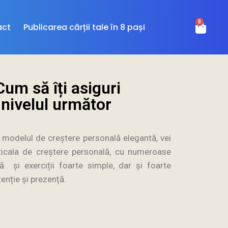
0
act
Publicarea cărții tale în 8 pași
um să îți asiguri
nivelul următor
a modelul de creștere personală elegantă, vei
rticala de creștere personală, cu numeroase
ă și exerciții foarte simple, dar și foarte
enție și prezență.