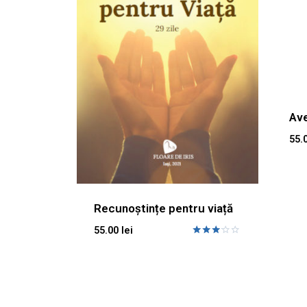
Ave
55.
Recunoștințe pentru viață
55.00
lei
Evaluat
la
3.00
din 5