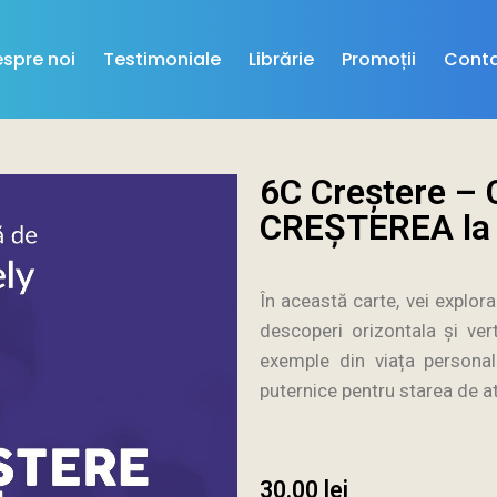
spre noi
Testimoniale
Librărie
Promoții
Cont
6C Creștere – C
CREȘTEREA la 
În această carte, vei explor
descoperi orizontala și ve
exemple din viața personal
puternice pentru starea de at
30.00
lei