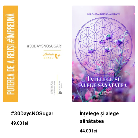
#30DaysNOSugar
Înțelege și alege
sănătatea
49.00
lei
44.00
lei