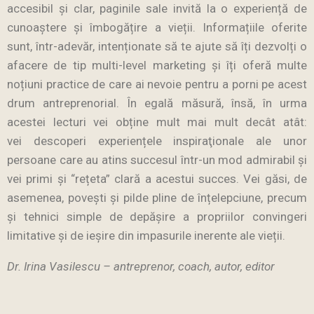
accesibil şi clar, paginile sale invită la o experiență de
cunoaştere şi îmbogățire a vieții. Informațiile oferite
sunt, într-adevăr, intenționate să te ajute să îți dezvolți o
afacere de tip multi-level marketing şi îți oferă multe
noțiuni practice de care ai nevoie pentru a porni pe acest
drum antreprenorial. În egală măsură, însă, în urma
acestei lecturi vei obține mult mai mult decât atât:
vei descoperi experiențele inspiraţionale ale unor
persoane care au atins succesul într-un mod admirabil şi
vei primi şi “rețeta” clară a acestui succes. Vei găsi, de
asemenea, poveşti şi pilde pline de înțelepciune, precum
şi tehnici simple de depășire a propriilor convingeri
limitative şi de ieșire din impasurile inerente ale vieții.
Dr. Irina Vasilescu – antreprenor, coach, autor, editor