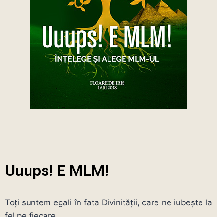
Uuups! E MLM!
Toți suntem egali în fața Divinității, care ne iubește la
fel pe fiecare.