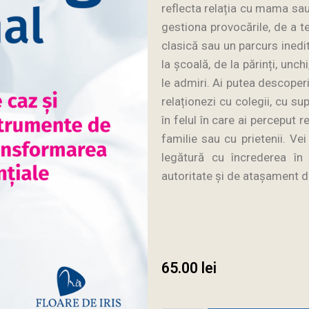
reflecta relația cu mama sau 
gestiona provocările, de a t
clasică sau un parcurs inedit
la școală, de la părinți, unchi
le admiri. Ai putea descoper
relaționezi cu colegii, cu su
în felul în care ai perceput re
familie sau cu prietenii. V
legătură cu încrederea în 
autoritate și de atașament di
65.00
lei