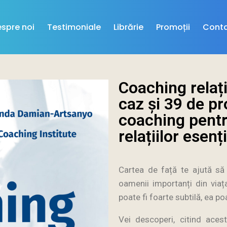
spre noi
Testimoniale
Librărie
Promoții
Cont
Coaching relați
caz și 39 de p
coaching pent
relațiilor esenț
Cartea de față te ajută să î
oamenii importanți din viața 
poate fi foarte subtilă, ea 
Vei descoperi, citind aces