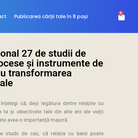
0
act
Publicarea cărții tale în 8 pași
onal 27 de studii de
rocese și instrumente de
ru transformarea
iale
nțelegi că, deși legătura dintre relațiile cu
ta și obiectivele tale din alte arii ale vieții
poate avea o importanță majoră.
te studii de caz, că relația cu banii poate