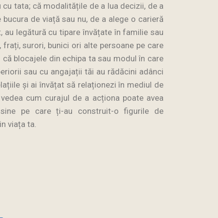
cu tata; că modalitățile de a lua decizii, de a
e bucura de viață sau nu, de a alege o carieră
, au legătură cu tipare învățate în familie sau
, frați, surori, bunici ori alte persoane pe care
i că blocajele din echipa ta sau modul în care
periorii sau cu angajații tăi au rădăcini adânci
lațiile și ai învățat să relaționezi în mediul de
ei vedea cum curajul de a acționa poate avea
sine pe care ți-au construit-o figurile de
n viața ta.