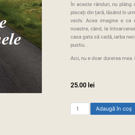
În aceste rânduri, nu plâng
plecați din țară, lăsând în ur
vechi. Acea imagine e ca u
noastre, când, la întoarcere
casa gata să cadă, iarba nec
pustiu…
Aici, nu e doar durerea mea.
25.00
lei
Adaugă în coș