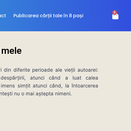
0
act
Publicarea cărții tale în 8 pași
 mele
i din diferite perioade ale vieții autoarei:
despărțirii, atunci când a luat calea
la imens simțit atunci când, la întoarcerea
intești nu o mai aștepta nimeni.