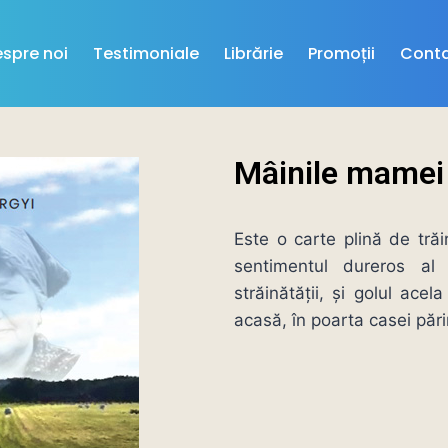
spre noi
Testimoniale
Librărie
Promoții
Cont
Mâinile mamei
Este o carte plină de trăir
sentimentul dureros al 
străinătății, și golul ace
acasă, în poarta casei păr