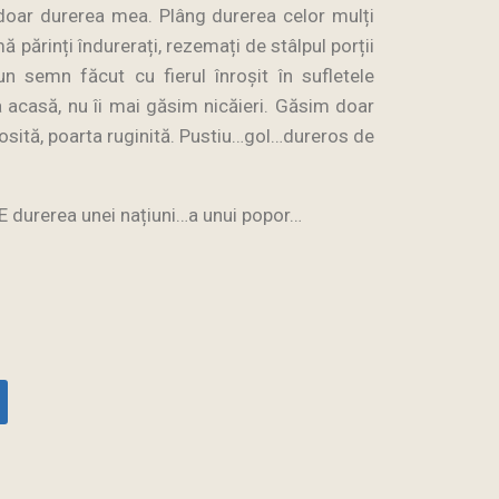
 doar durerea mea. Plâng durerea celor mulți
mă părinți îndurerați, rezemați de stâlpul porții
n semn făcut cu fierul înroșit în sufletele
a acasă, nu îi mai găsim nicăieri. Găsim doar
osită, poarta ruginită. Pustiu…gol…dureros de
 E durerea unei națiuni…a unui popor…