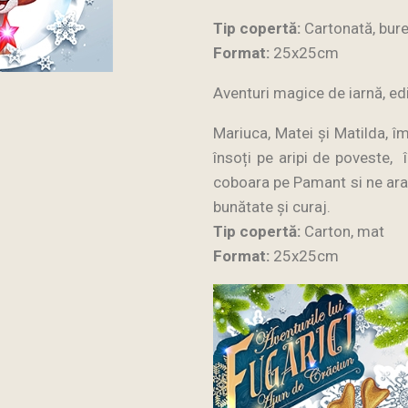
Tip copertă:
Cartonată, bure
Format:
25x25cm
Aventuri magice de iarnă, ed
Mariuca, Matei şi Matilda, î
însoți pe aripi de poveste, î
coboara pe Pamant si ne arata
bunătate şi curaj.
Tip copertă:
Carton, mat
Format:
25x25cm