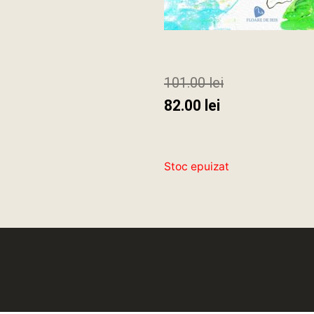
101.00
lei
82.00
lei
Stoc epuizat