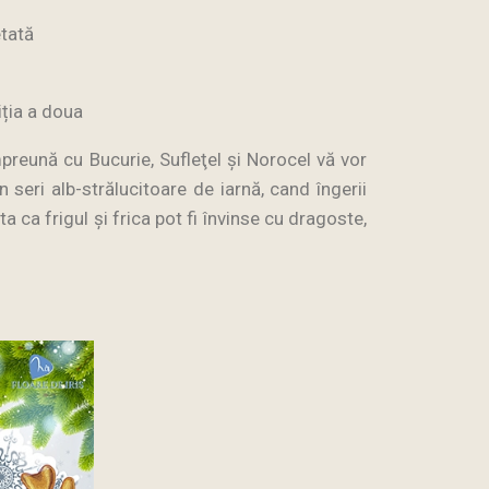
tată
iția a doua
mpreună cu Bucurie, Sufleţel şi Norocel vă vor
n seri alb-strălucitoare de iarnă, cand îngerii
 ca frigul şi frica pot fi învinse cu dragoste,