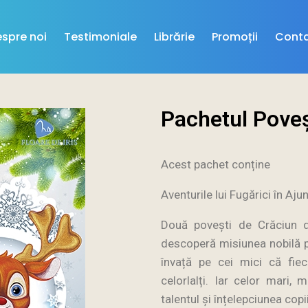
spre noi
Testimoniale
Librărie
Promoții
Cont
Pachetul Poveș
Acest pachet conține
Aventurile lui Fugărici în Aju
Două povești de Crăciun d
descoperă misiunea nobilă pe
învață pe cei mici că fiec
celorlalți. Iar celor mari,
talentul și înțelepciunea copii