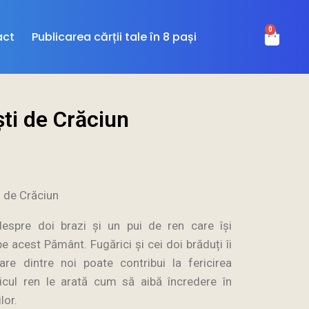
0
act
Publicarea cărții tale în 8 pași
ti de Crăciun
n de Crăciun
espre doi brazi și un pui de ren care își
 acest Pământ. Fugărici și cei doi brăduți îi
are dintre noi poate contribui la fericirea
 micul ren le arată cum să aibă încredere în
lor.