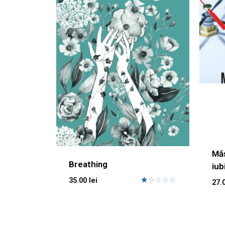
Măs
Breathing
iubi
35.00
lei
27.
Evaluat
la
1.00
din
5