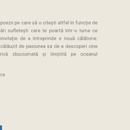
oezii pe care să o citești altfel în funcție de
ri sufletești care te poartă într-o lume ce
invitație de a întreprinde o nouă călătorie:
i călăuzit de pasiunea sa de a descoperi cine
rivă zbuciumată și liniștită pe oceanul
ire