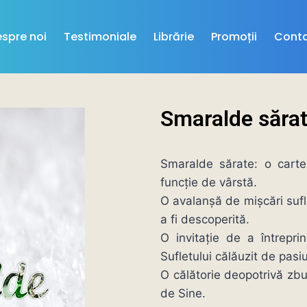
spre noi
Testimoniale
Librărie
Promoții
Cont
Smaralde săra
Smaralde sărate: o carte 
funcție de vârstă.
O avalanșă de mișcări sufl
a fi descoperită.
O invitație de a întrepri
Sufletului călăuzit de pas
O călătorie deopotrivă zbu
de Sine.