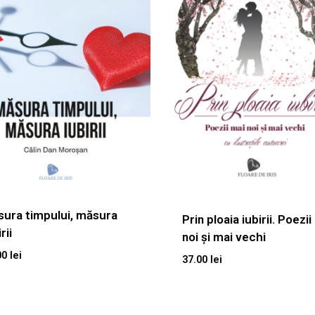
ura timpului, măsura
Prin ploaia iubirii. Poezii
rii
noi și mai vechi
00
lei
37.00
lei