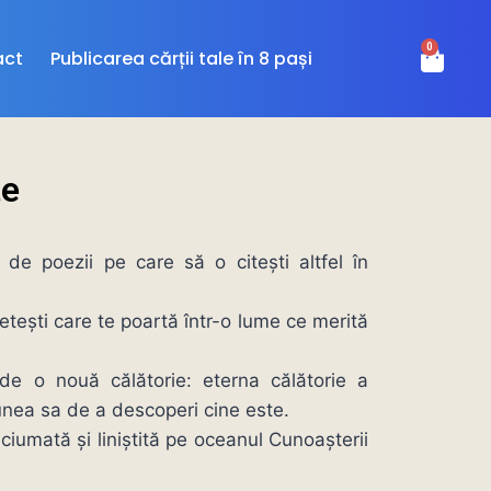
0
act
Publicarea cărții tale în 8 pași
te
de poezii pe care să o citești altfel în
etești care te poartă într-o lume ce merită
nde o nouă călătorie: eterna călătorie a
iunea sa de a descoperi cine este.
ciumată și liniștită pe oceanul Cunoașterii