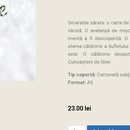
Smaralde sărate: o carte de p
vârstă. O avalanșă de mișcă
merită a fi descoperită. O 
eterna călătorie a Sufletulu
este. O călătorie deopot
Cunoașterii de Sine.
Tip copertă:
Cartonată subț
Format:
A5
23.00
lei