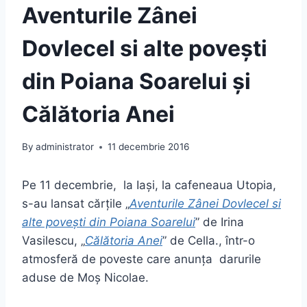
Aventurile Zânei
Dovlecel si alte poveşti
din Poiana Soarelui și
Călătoria Anei
By
administrator
11 decembrie 2016
Pe 11 decembrie, la Iaşi, la cafeneaua Utopia,
s-au lansat cărţile „
Aventurile Zânei Dovlecel si
alte poveşti din Poiana Soarelui
” de Irina
Vasilescu, „
Călătoria Anei
” de Cella., într-o
atmosferă de poveste care anunţa darurile
aduse de Moş Nicolae.