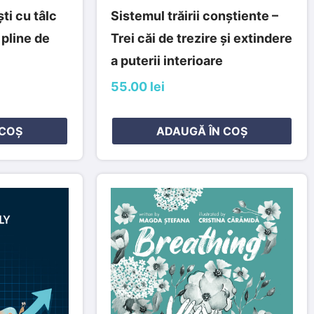
i cu tâlc
Sistemul trăirii conștiente –
 pline de
Trei căi de trezire și extindere
a puterii interioare
55.00 lei
 COȘ
ADAUGĂ ÎN COȘ