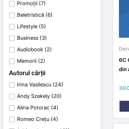
Promoții
(7)
Beletristică
(6)
Lifestyle
(5)
Business
(3)
Dezv
Audiobook
(2)
6C 
Memorii
(2)
din
Autorul cărții
Irina Vasilescu
(24)
Author Cetagori
30.0
Andy Szekely
(20)
Alina Potorac
(4)
Romeo Crețu
(4)