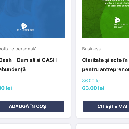
oltare personală
Business
Cash – Cum să ai CASH
Claritate și acte în
 abundență
pentru antreprenor
86.00 lei
0 lei
63.00 lei
ADAUGĂ ÎN COȘ
CITEȘTE MAI