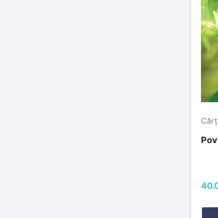
Cărț
Pov
40.0