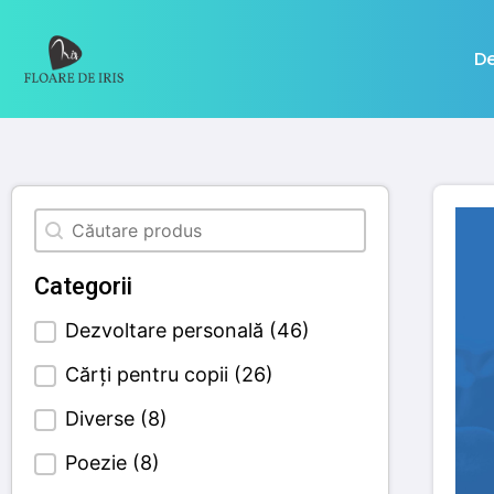
De
Căutare
Search content
Categorii
Dezvoltare personală
(46)
Categories Filter
Cărți pentru copii
(26)
Diverse
(8)
Poezie
(8)