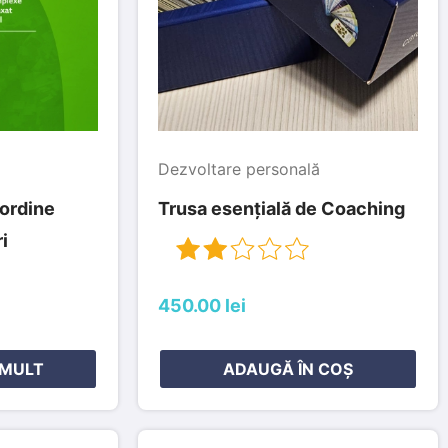
Dezvoltare personală
 ordine
Trusa esențială de Coaching
i
2 out of 5
450.00 lei
 MULT
ADAUGĂ ÎN COȘ