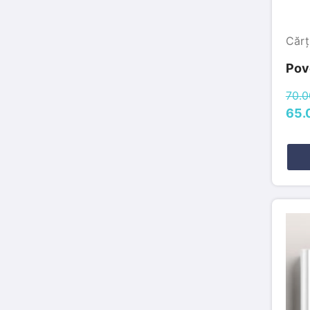
Cărț
Pove
70.0
65.0