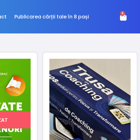
0
act
Publicarea cărții tale în 8 pași
ZAT