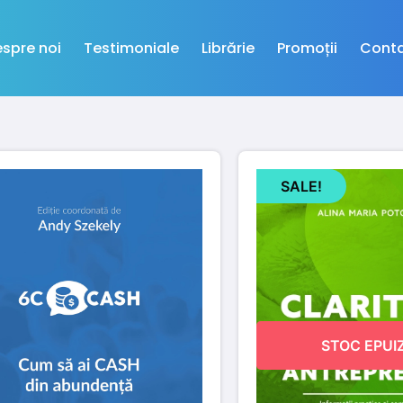
spre noi
Testimoniale
Librărie
Promoții
Cont
SALE!
STOC EPUI