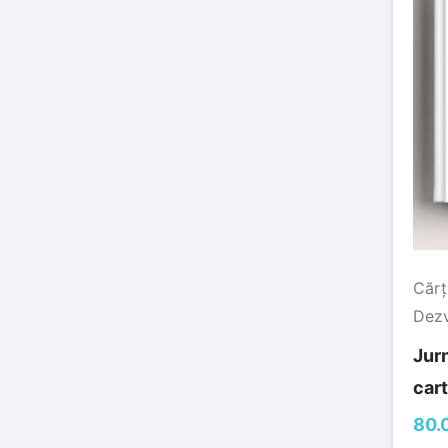
Cărț
Dezv
Jur
car
80.0