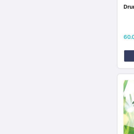
Drum
60.0