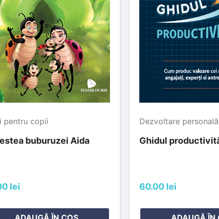
i pentru copii
Dezvoltare personală
estea buburuzei Aida
Ghidul productivită
0 lei
60.00 lei
ADAUGĂ ÎN COȘ
ADAUGĂ ÎN