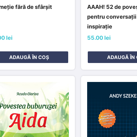
eție fără de sfârșit
AAAH! 52 de poveșt
pentru conversații
inspirație
0 lei
55.00 lei
ADAUGĂ ÎN COȘ
ADAUGĂ ÎN