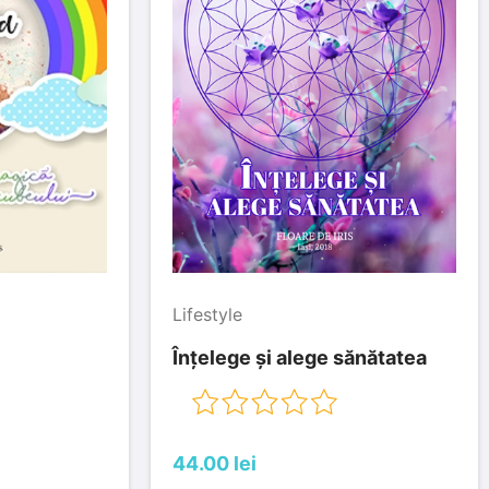
Lifestyle
Înțelege și alege sănătatea
0 out of 5
44.00 lei