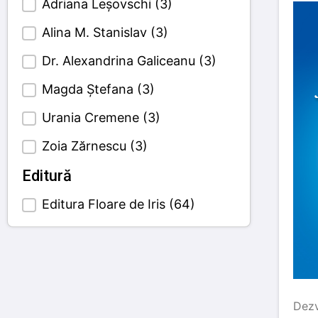
Adriana Leșovschi
(3)
Alina M. Stanislav
(3)
Dr. Alexandrina Galiceanu
(3)
Magda Ștefana
(3)
Urania Cremene
(3)
Zoia Zărnescu
(3)
Editură
Editura Floare de Iris
(64)
Book's publisher
Dezv