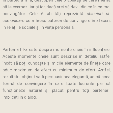
În partea a II–a
,
descoperi cele 6 abilități pe care merită
să le exersezi iar și iar, dacă vrei să devii din ce în ce mai
convingător. Cele 6 abilități reprezintă
obiceiuri de
comunicare
ce măresc puterea de convingere în afaceri,
în relațiile sociale și în viața personală.
Partea a III-a este despre momente cheie în influențare.
Aceste momente cheie sunt descrise în detaliu astfel
încât să poți cunoaște și micile elemente de finețe care
aduc maximum de efect cu minimum de efort. Astfel,
rezultatul obținut va fi persuasiunea elegantă, adică acea
formă de convingere în care toate lucrurile par să
funcționeze natural și plăcut pentru toți partenerii
implicați în dialog.