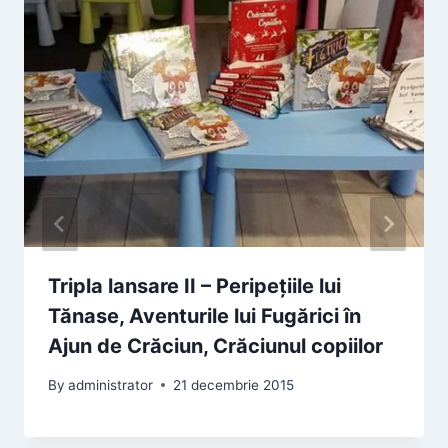
Tripla lansare II – Peripețiile lui
Tănase, Aventurile lui Fugărici în
Ajun de Crăciun, Crăciunul copiilor
By
administrator
21 decembrie 2015