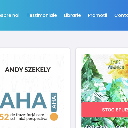
spre noi
Testimoniale
Librărie
Promoții
Cont
STOC EPUI