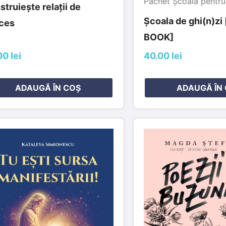
Pachet Școala pentru
truiește relații de
Școala de ghi(n)zi
ces
BOOK]
0 lei
40.00 lei
ADAUGĂ ÎN COȘ
ADAUGĂ ÎN