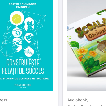
ness
Audiobook
,