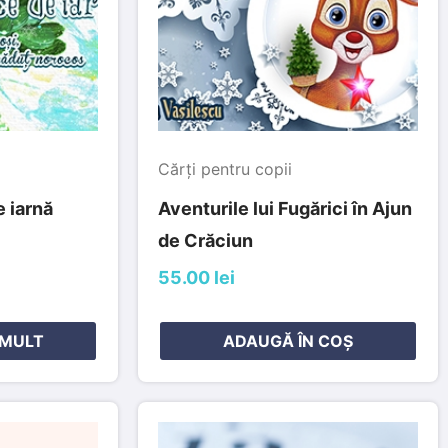
Cărți pentru copii
 iarnă
Aventurile lui Fugărici în Ajun
de Crăciun
55.00 lei
 MULT
ADAUGĂ ÎN COȘ