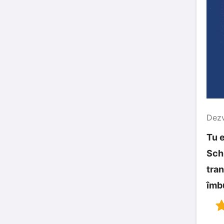
Dezv
Tu e
Sch
tran
îmbu