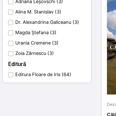
Adriana Leșovschi
(3)
Alina M. Stanislav
(3)
Dr. Alexandrina Galiceanu
(3)
Magda Ștefana
(3)
Urania Cremene
(3)
Zoia Zărnescu
(3)
Editură
Editura Floare de Iris
(64)
Book's publisher
Dezv
Călă