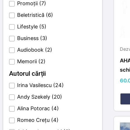
Promoții
(7)
Beletristică
(6)
Lifestyle
(5)
Business
(3)
Dezv
Audiobook
(2)
AHA
Memorii
(2)
sch
Autorul cărții
60.0
Irina Vasilescu
(24)
Author Cetagori
Andy Szekely
(20)
Alina Potorac
(4)
Romeo Crețu
(4)