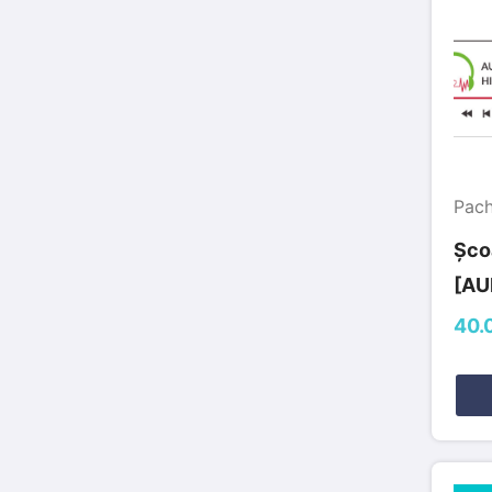
Pach
Școa
[AU
40.0