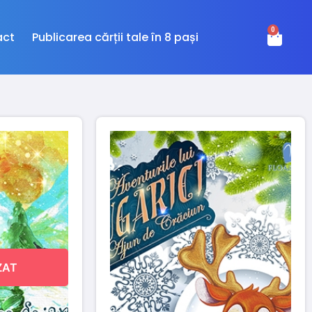
0
act
Publicarea cărții tale în 8 pași
ZAT