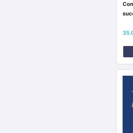
Cons
suc
35.0