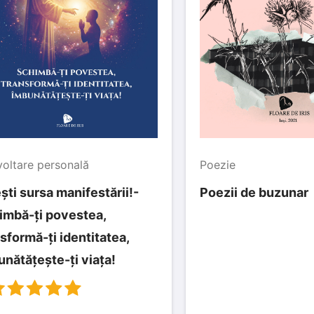
oltare personală
Poezie
ști sursa manifestării!-
Poezii de buzunar
imbă-ți povestea,
sformă-ți identitatea,
nătățește-ți viața!