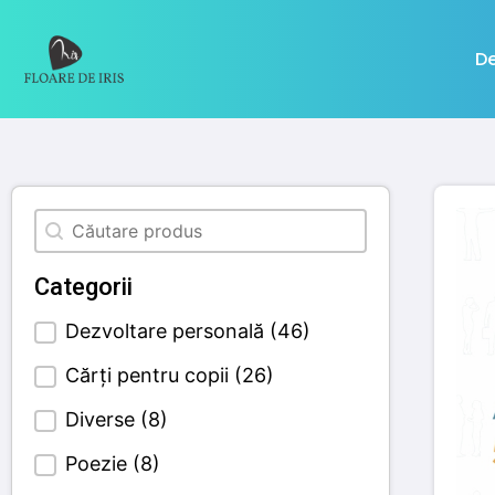
De
Căutare
Search content
Categorii
Dezvoltare personală
(46)
Categories Filter
Cărți pentru copii
(26)
Diverse
(8)
Poezie
(8)