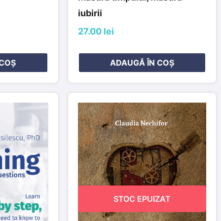
iubirii
27.00 lei
 COȘ
ADAUGĂ ÎN COȘ
STOC EPUIZAT