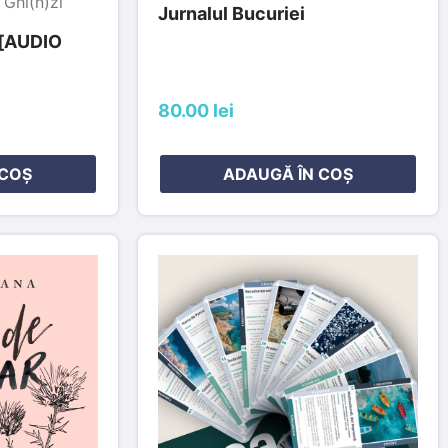
 Ghi(n)zi
Jurnalul Bucuriei
 [AUDIO
80.00 lei
 COȘ
ADAUGĂ ÎN COȘ