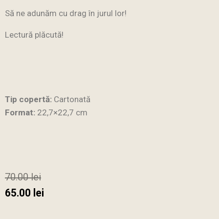
Să ne adunăm cu drag în jurul lor!
Lectură plăcută!
Tip copertă:
Cartonată
Format:
22,7×22,7 cm
70.00
lei
65.00
lei