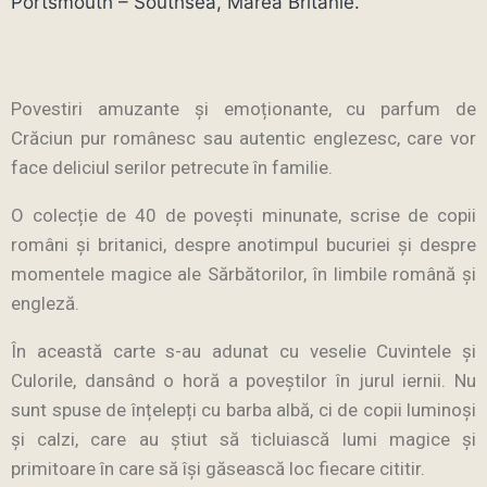
Portsmouth – Southsea, Marea Britanie.
Povestiri amuzante și emoționante, cu parfum de
Crăciun pur românesc sau autentic englezesc, care vor
face deliciul serilor petrecute în familie.
O colecție de 40 de povești minunate, scrise de copii
români și britanici, despre anotimpul bucuriei și despre
momentele magice ale Sărbătorilor, în limbile română și
engleză.
În această carte s-au adunat cu veselie Cuvintele și
Culorile, dansând o horă a poveștilor în jurul iernii. Nu
sunt spuse de înțelepți cu barba albă, ci de copii luminoși
și calzi, care au știut să ticluiască lumi magice și
primitoare în care să își găsească loc fiecare cititir.