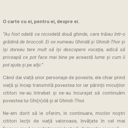
O carte cu ei, pentru ei, despre ei.
”Au fost odată ca niciodată două ghinde, care trăiau într-o
grădină de broccoli. Ei se numeau Ghindă şi Ghindi-Thor şi
îşi doreau tare mult să îşi descopere vocaţia, adică să
priceapă ce pot face mai bine pe această lume şi cum îi
pot ajuta şi pe alţii.”
Când dai viață unor personaje de poveste, ele chiar prind
viață și încep transmită povestea lor iar părinții micuților
cititori ne-au întrebat și ne-au încurajat să continuăm
povestea lui Ghi(n)dă și al Ghindi-Thor.
Ne-am dorit să le oferim, în continuare, micilor noștri
cititori lecții de viață valoroase, învățate în cel mai