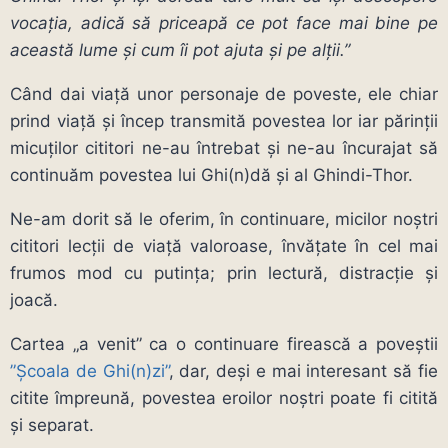
vocaţia, adică să priceapă ce pot face mai bine pe
această lume şi cum îi pot ajuta şi pe alţii.”
Când dai viață unor personaje de poveste, ele chiar
prind viață și încep transmită povestea lor iar părinții
micuților cititori ne-au întrebat și ne-au încurajat să
continuăm povestea lui Ghi(n)dă și al Ghindi-Thor.
Ne-am dorit să le oferim, în continuare, micilor noștri
cititori lecții de viață valoroase, învățate în cel mai
frumos mod cu putința; prin lectură, distracție și
joacă.
Cartea „a venit” ca o continuare firească a poveștii
”Școala de Ghi(n)zi”
, dar, deși e mai interesant să fie
citite împreună, povestea eroilor noștri poate fi citită
și separat.