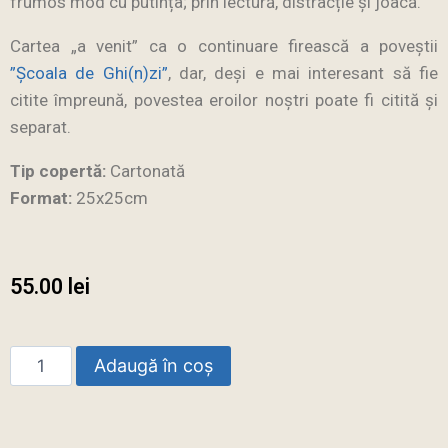
frumos mod cu putința; prin lectură, distracție și joacă.
Cartea „a venit” ca o continuare firească a poveștii
”Școala de Ghi(n)zi”
, dar, deși e mai interesant să fie
citite împreună, povestea eroilor noștri poate fi citită și
separat.
Tip copertă:
Cartonată
Format:
25x25cm
55.00
lei
Adaugă în coș