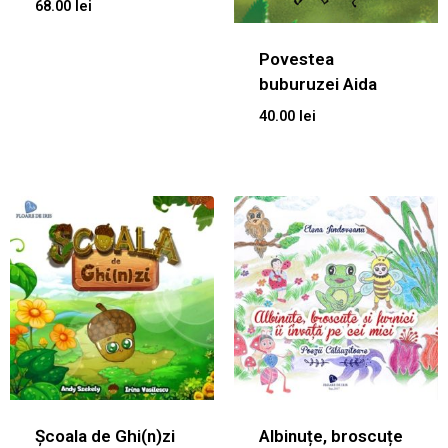
68.00
lei
Povestea
buburuzei Aida
40.00
lei
Școala de Ghi(n)zi
Albinuțe, broscuțe