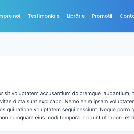
spre noi
Testimoniale
Librărie
Promoții
Cont
ror sit voluptatem accusantium doloremque laudantium, 
e vitae dicta sunt explicabo. Nemo enim ipsam voluptatem
os qui ratione voluptatem sequi nesciunt. Neque porro 
uia non numquam eius modi tempora incidunt ut labore e