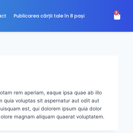
0
act
Publicarea cărții tale în 8 pași
totam rem aperiam, eaque ipsa quae ab illo
 quia voluptas sit aspernatur aut odit aut
quisquam est, qui dolorem ipsum quia dolor
t dolore magnam aliquam quaerat voluptatem.