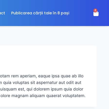
0
act
Publicarea cărții tale în 8 pași
totam rem aperiam, eaque ipsa quae ab illo
 quia voluptas sit aspernatur aut odit aut
quisquam est, qui dolorem ipsum quia dolor
t dolore magnam aliquam quaerat voluptatem.