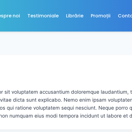
spre noi
Testimoniale
Librărie
Promoții
Cont
ror sit voluptatem accusantium doloremque laudantium, 
e vitae dicta sunt explicabo. Nemo enim ipsam voluptatem
os qui ratione voluptatem sequi nesciunt. Neque porro 
uia non numquam eius modi tempora incidunt ut labore e