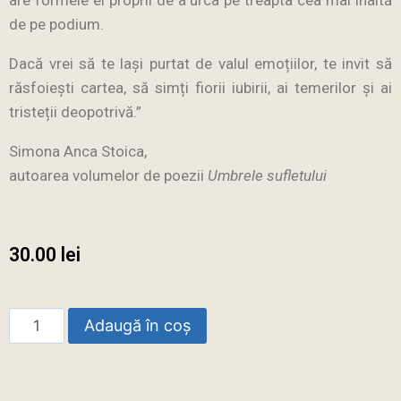
are formele ei proprii de a urca pe treapta cea mai înaltă
de pe podium.
Dacă vrei să te lași purtat de valul emoțiilor, te invit să
răsfoiești cartea, să simți fiorii iubirii, ai temerilor și ai
tristeții deopotrivă.”
Simona Anca Stoica,
autoarea volumelor de poezii
Umbrele sufletului
30.00
lei
Adaugă în coș