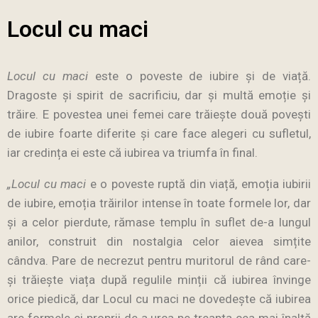
Locul cu maci
Locul cu maci
este o poveste de iubire şi de viață.
Dragoste şi spirit de sacrificiu, dar şi multă emoție şi
trăire. E povestea unei femei care trăieşte două poveşti
de iubire foarte diferite şi care face alegeri cu sufletul,
iar credința ei este că iubirea va triumfa în final.
„Locul cu maci
e o poveste ruptă din viață, emoția iubirii
de iubire, emoția trăirilor intense în toate formele lor, dar
și a celor pierdute, rămase templu în suflet de-a lungul
anilor, construit din nostalgia celor aievea simțite
cândva. Pare de necrezut pentru muritorul de rând care-
și trăiește viața după regulile minții că iubirea învinge
orice piedică, dar Locul cu maci ne dovedește că iubirea