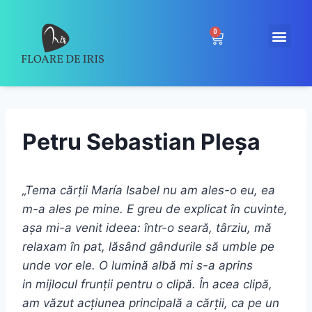
0
Petru Sebastian Pleșa
„Tema cărții
María Isabel
nu am ales-o eu, ea
m-a ales pe mine. E greu de explicat în cuvinte,
așa mi-a venit ideea: într-o seară, târziu, mă
relaxam în pat, lăsând gândurile să umble pe
unde vor ele. O lumină albă mi s-a aprins
in mijlocul frunții pentru o clipă. În acea clipă,
am văzut acțiunea principală a cărții, ca pe un