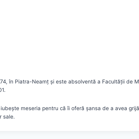
4, în Piatra-Neamț și este absolventă a Facultății de Me
01.
i iubește meseria pentru că îi oferă șansa de a avea grijă
r sale.