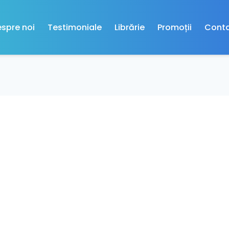
spre noi
Testimoniale
Librărie
Promoții
Cont