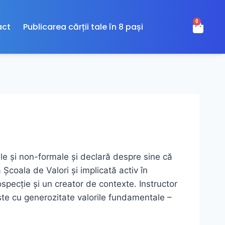
0
act
Publicarea cărții tale în 8 pași
ale și non-formale și declară despre sine că
 Școala de Valori și implicată activ în
ospecție și un creator de contexte. Instructor
ește cu generozitate valorile fundamentale –