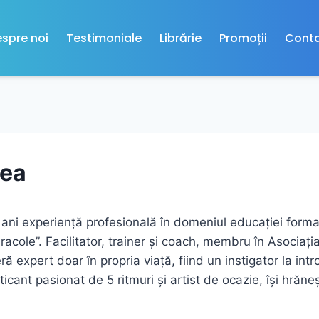
spre noi
Testimoniale
Librărie
Promoții
Cont
gea
7 ani experiență profesională în domeniul educației form
acole”. Facilitator, trainer și coach, membru în Asociația
expert doar în propria viață, fiind un instigator la intr
ticant pasionat de 5 ritmuri și artist de ocazie, își hrăn