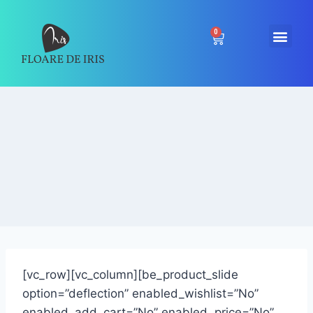
0
[vc_row][vc_column][be_product_slide
option=”deflection” enabled_wishlist=”No”
enabled_add_cart=”No” enabled_price=”No”