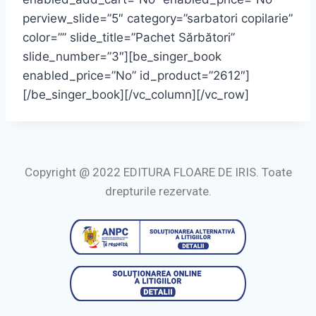
perview_slide=”5″ category=”sarbatori copilarie”
color=”” slide_title=”Pachet Sărbători”
slide_number=”3″][be_singer_book
enabled_price=”No” id_product=”2612″]
[/be_singer_book][/vc_column][/vc_row]
Copyright @ 2022 EDITURA FLOARE DE IRIS. Toate
drepturile rezervate.