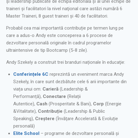
și leadership publicate de echipa editorială și al unei echipe de
traineri şi facilitatori la nivel naţional care astăzi numără 6
Master Traineri, 8 guest traineri şi 40 de facilitatori.
Probabil cea mai importantă contribuție pe termen lung pe
care a adus-o Andy este conceperea a 6 procese de
dezvoltare personală originale în cadrul programelor
ultraintensive de tip Bootcamp (5-8 zile).
Andy Szekely a construit trei branduri naționale în educaţie:
Conferințele 6C
reprezintă un eveniment marca Andy
Szekely, în care sunt dezbătute cele 6 arii importante din
viața unui om:
Carieră
(Leadership &
Performanță),
Conectare
(Relații
Autentice),
Cash
(Prosperitate & Bani),
Corp
(Energie
&Vitalitate),
Contribuție
(Leadership & Public
Speaking),
Creștere
(Învăţare Accelerată & Evoluție
personală)
Elite School
– programe de dezvoltare personală și