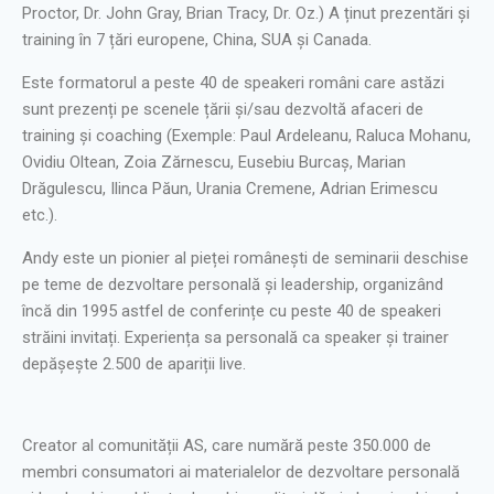
Proctor, Dr. John Gray, Brian Tracy, Dr. Oz.) A ținut prezentări şi
training în 7 țări europene, China, SUA și Canada.
Este formatorul a peste 40 de speakeri români care astăzi
sunt prezenți pe scenele țării și/sau dezvoltă afaceri de
training și coaching (Exemple: Paul Ardeleanu, Raluca Mohanu,
Ovidiu Oltean, Zoia Zărnescu, Eusebiu Burcaș, Marian
Drăgulescu, Ilinca Păun, Urania Cremene, Adrian Erimescu
etc.).
Andy este un pionier al pieței româneşti de seminarii deschise
pe teme de dezvoltare personală și leadership, organizând
încă din 1995 astfel de conferințe cu peste 40 de speakeri
străini invitați. Experiența sa personală ca speaker și trainer
depășește 2.500 de apariții live.
Creator al comunității AS, care numără peste 350.000 de
membri consumatori ai materialelor de dezvoltare personală