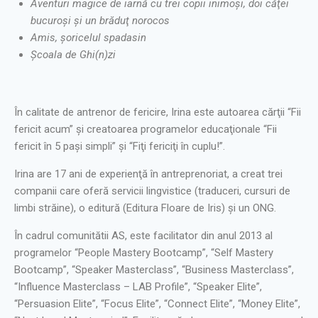
Aventuri magice de iarnă cu trei copii inimoşi, doi căţei
bucuroşi şi un brăduţ norocos
Amis, şoricelul spadasin
Școala de Ghi(n)zi
În calitate de antrenor de fericire, Irina este autoarea cărţii “Fii
fericit acum” şi creatoarea programelor educaţionale “Fii
fericit în 5 paşi simpli” şi “Fiţi fericiţi în cuplu!”.
Irina are 17 ani de experienţă în antreprenoriat, a creat trei
companii care oferă servicii lingvistice (traduceri, cursuri de
limbi străine), o editură (Editura Floare de Iris) şi un ONG.
În cadrul comunitătii AS, este facilitator din anul 2013 al
programelor “People Mastery Bootcamp”, “Self Mastery
Bootcamp”, “Speaker Masterclass”, “Business Masterclass”,
“Influence Masterclass – LAB Profile”, “Speaker Elite”,
“Persuasion Elite”, “Focus Elite”, “Connect Elite”, “Money Elite”,