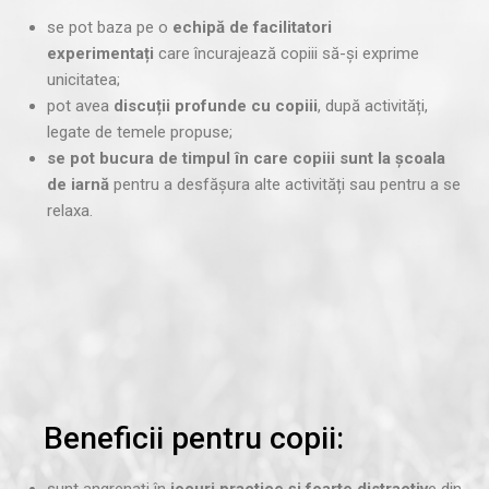
se pot baza pe o
echipă de facilitatori
experimentați
care încurajează copiii să-și exprime
unicitatea;
pot avea
discuții profunde cu copiii
, după activități,
legate de temele propuse;
se pot bucura de timpul în care copiii sunt la școala
de iarnă
pentru a desfășura alte activități sau pentru a se
relaxa.
Beneficii pentru copii:
sunt angrenați în
jocuri practice
și foarte distractiv
e din