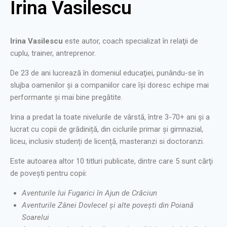
Irina Vasilescu
Irina Vasilescu
este autor, coach specializat în relaţii de
cuplu, trainer, antreprenor.
De 23 de ani lucrează în domeniul educaţiei, punându-se în
slujba oamenilor şi a companiilor care îşi doresc echipe mai
performante şi mai bine pregătite.
Irina a predat la toate nivelurile de vârstă, între 3-70+ ani și a
lucrat cu copii de grădiniță, din ciclurile primar și gimnazial,
liceu, inclusiv studenți de licență, masteranzi si doctoranzi.
Este autoarea altor 10 titluri publicate, dintre care 5 sunt cărţi
de poveşti pentru copii:
Aventurile lui Fugarici în Ajun de Crăciun
Aventurile Zânei Dovlecel şi alte poveşti din Poiană
Soarelui